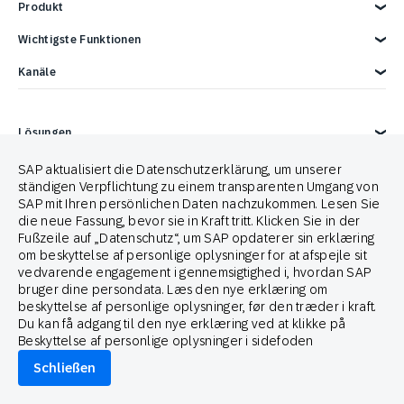
Produkt
Produkt kennenlernen
Wichtigste Funktionen
Kund*innendaten
Kanäle
AI-Marketing
Personalisierung
E-Mail
Marketing-Automation
Web
Lösungen
Omnichannel-Marketing-Plattform
Digital Ads
Reporting und Analytics
SMS
Lösungen entdecken
Erfolgsgeschichten
Retail
SAP aktualisiert die Datenschutzerklärung, um unserer
Strategien und Taktiken
Mobile Wallet
Customer Loyalty
Mobile App
ständigen Verpflichtung zu einem transparenten Umgang von
E-Commerce
Unternehmen
Verbrauchsgüter
Technologieintegrationen
Conversational Messaging
Cross-Channel Marketing
Direktmarketing
SAP mit Ihren persönlichen Daten nachzukommen. Lesen Sie
die neue Fassung, bevor sie in Kraft tritt. Klicken Sie in der
Reise- und Tourismusbranche
Warum SAP Engagement Cloud
PARTNER
Sport und Unterhaltung
Über SAP Engagement Cloud
Customer Lifecycle Marketing
In Store
Contact Center
Fußzeile auf „Datenschutz“, um SAP opdaterer sin erklæring
om beskyttelse af personlige oplysninger for at afspejle sit
Medien und Kommunikation
SAP Engagement Cloud und SAP
Partner Connect Ecosystem
Services
Partner finden
vedvarende engagement i gennemsigtighed i, hvordan SAP
bruger dine persondata. Læs den nye erklæring om
Ressourcen
Support
Partner*in werden
Events
Entwickler-Ressourcen
beskyttelse af personlige oplysninger, før den træder i kraft.
Überblick
Wonach andere gesucht haben
Berichte und E-Books
Du kan få adgang til den nye erklæring ved at klikke på
Karriere
Werbeintegrationen
News
SAP-Integrationen
Beskyttelse af personlige oplysninger i sidefoden
Blog
Handelsmarketing-Lösung
Content Hubs
Webinare
E-Commerce-Marketingplattform
Kontaktieren Sie uns
Google-Integrationen
3 Min Demo
Schließen
Omnichannel-Marketinglösung
Engage with SAP ONLINE
Informationen zur Website
Customer Lifecycle Management
Omnichannel Marketing