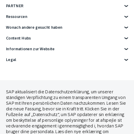
Technologieintegrationen
Conversational Messaging
Reise- und Tourismusbranche
Warum SAP Engagement Cloud
PARTNER
Cross-Channel Marketing
Direktmarketing
Sport und Unterhaltung
Über SAP Engagement Cloud
Customer Lifecycle Marketing
In Store
Medien und Kommunikation
SAP Engagement Cloud und SAP
Partner Connect Ecosystem
Ressourcen
Contact Center
Services
Partner finden
Support
Partner*in werden
Überblick
Wonach andere gesucht haben
Events
Entwickler-Ressourcen
Berichte und E-Books
Karriere
Werbeintegrationen
Blog
Handelsmarketing-Lösung
Content Hubs
News
SAP-Integrationen
Webinare
E-Commerce-Marketingplattform
Kontaktieren Sie uns
Google-Integrationen
Omnichannel-Marketinglösung
Engage with SAP ONLINE
Informationen zur Website
3 Min Demo
Customer Lifecycle Management
Omnichannel Marketing
Impressum
Legal
Datenschutz
Terms of Use
Copyright
Cookie-Erklärung
Trademark
Cookie-Einstellungen
Anti Spam Policy
SAP aktualisiert die Datenschutzerklärung, um unserer
Brand Guide
ständigen Verpflichtung zu einem transparenten Umgang von
SAP mit Ihren persönlichen Daten nachzukommen. Lesen Sie
die neue Fassung, bevor sie in Kraft tritt. Klicken Sie in der
Partner von
Fußzeile auf „Datenschutz“, um SAP opdaterer sin erklæring
om beskyttelse af personlige oplysninger for at afspejle sit
vedvarende engagement i gennemsigtighed i, hvordan SAP
bruger dine persondata. Læs den nye erklæring om