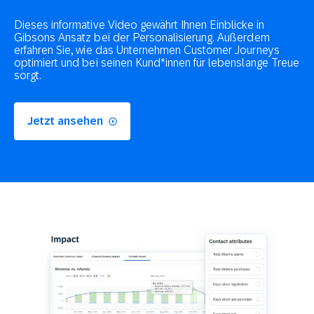
Dieses informative Video gewährt Ihnen Einblicke in
Gibsons Ansatz bei der Personalisierung. Außerdem
erfahren Sie, wie das Unternehmen Customer Journeys
optimiert und bei seinen Kund*innen für lebenslange Treue
sorgt.
Jetzt ansehen