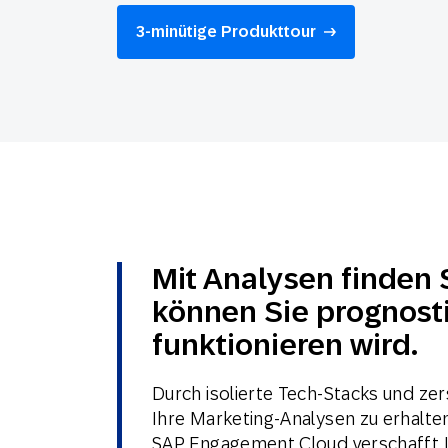
Feiertags
E-Mai
3-minütige Produkttour
Mobi
Mit Analysen finden S
können Sie prognosti
funktionieren wird.
Durch isolierte Tech-Stacks und zer
Ihre Marketing-Analysen zu erhalte
SAP Engagement Cloud verschafft I