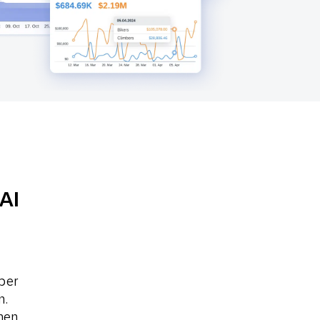
SMS
Mobile Wallet
Contact
In-Store
Center
AI
über
n.
nen