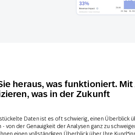
-Marketing
Marketing Masters
l
Web
Digital Ads
Conversational
le App
Directmarketing
Messaging
ie heraus, was funktioniert. Mit 
zieren, was in der Zukunft
stückelte Daten ist es oft schwierig, einen Überblick 
n - von der Genauigkeit der Analysen ganz zu schweige
hnen einen vollständigen Überblick über Ihre Kund*in