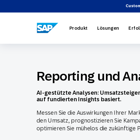
Custom
SAP ENGAGEMENT CLOUD
Produkt
Lösungen
Erfo
Reporting und Ana
AI-Market
Retail
Über SAP
Partnerve
Überblick
AI-gestützte Analysen: Umsatzsteige
Marketing
Reise- u
Events
Werbeinte
Webinare
auf fundierten Insights basiert.
Strategie
Messen Sie die Auswirkungen Ihrer Mar
den Umsatz, prognostizieren Sie Kam
optimieren Sie mühelos die zukünftige
Unsere Pr
Technolog
Engage wi