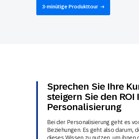
Feiertags
3-minütige Produkttour
E-Mai
Mobi
Sprechen Sie Ihre Ku
steigern Sie den ROI
Personalisierung
Bei der Personalisierung geht es v
Beziehungen. Es geht also darum, d
dieses Wissen zu nutzen, um ihnen 