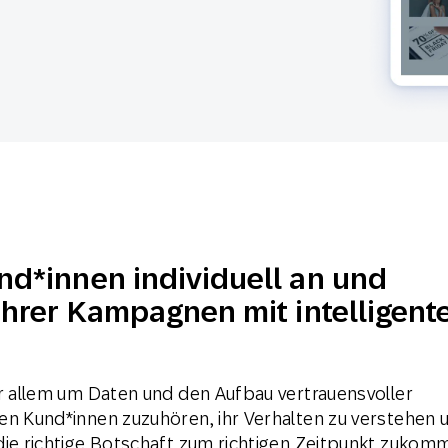
-Marketing
Marketing Masters
l
Web
Digital Ads
Conversational
le App
Directmarketing
Messaging
nd*innen individuell an und
 Ihrer Kampagnen mit intelligent
or allem um Daten und den Aufbau vertrauensvoller
en Kund*innen zuzuhören, ihr Verhalten zu verstehen 
die richtige Botschaft zum richtigen Zeitpunkt zukom