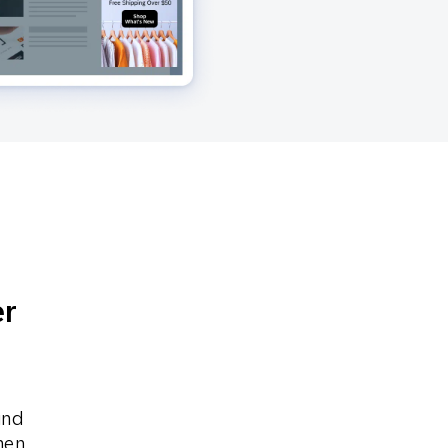
SMS
Mobile Wallet
Contact
In-Store
Center
er
und
men