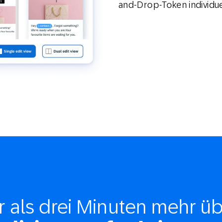
and-Drop-Token individue
r als drei Minuten mehr ü