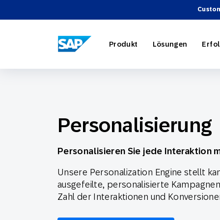
Custom
SAP ENGAGEMENT CLOUD
Produkt
Lösungen
Erfo
Personalisierung
AI-Market
Retail
Über SAP
Partnerve
Überblick
Marketing
Reise- u
Events
Werbeinte
Webinare
Personalisieren Sie jede Interaktion 
Unsere Personalization Engine stellt k
Strategie
ausgefeilte, personalisierte Kampagnen
Zahl der Interaktionen und Konversione
Unsere Pr
Technolog
Engage wi