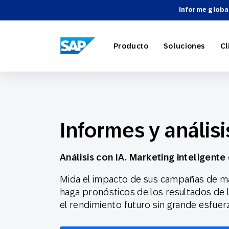
Informe globa
SAP ENGAGEMENT CLOUD
Producto
Soluciones
Cl
Informes y análisi
Marketing
Comercio 
Acerca d
Directori
Descripci
Automatiz
Viajes y h
Carreras
Integracio
Webinari
Análisis con IA. Marketing inteligent
Mida el impacto de sus campañas de ma
Estrategia
haga pronósticos de los resultados de
el rendimiento futuro sin grande esfuer
Socios Te