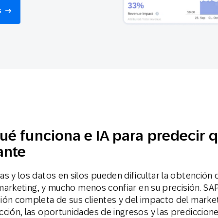
s
Web
Digital Ads
Mensajería
e Wallet
Correo directo
conversacional
qué funciona e IA para predecir 
ante
s y los datos en silos pueden dificultar la obtención 
e marketing, y mucho menos confiar en su precisión. SA
ión completa de sus clientes y del impacto del market
cción, las oportunidades de ingresos y las prediccion