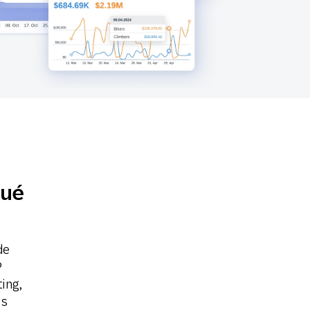
SMS
Móvil
Centro de
En tienda física
Contacto
qué
de
P
ing,
es