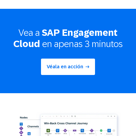
Vea a
SAP Engagement
en apenas 3 minutos
Cloud
Véala en acción