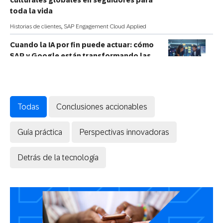
toda la vida
Historias de clientes
,
SAP Engagement Cloud Applied
Cuando la IA por fin puede actuar: cómo
SAP y Google están transformando las
señales reales de los clientes en
resultados comerciales
General
Todas
Conclusiones accionables
El poder de la influencia: cómo el
fabricante de automóviles de alta gama
Guía práctica
Perspectivas innovadoras
líder en el mundo cultiva una comunidad de
fanáticos de por vida a gran escala
Detrás de la tecnología
General
5 errores de personalización que arruinan
la experiencia del cliente
General