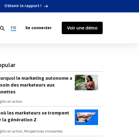
Obtenir le rapport !
FR
Voir une démo
Se connecter
opular
urquoi le marketing autonome a
Données clients
Biens de consommation
Ressources de développement
Blog
SAP Engagement Cloud + SAP
soin des marketeurs aux
nettes
Fidélisation de la clientèle
Médias et communication
Intégrations Google
ights en action
Intégrations technologiques
 où les marketeurs se trompent
r la génération Z
ights en action
,
Perspectives innovantes