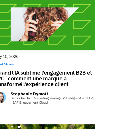
 premier constructeur mondial de
hicules haut de gamme crée des
bassadeurs fidèles à grande
helle
éral
s 5 erreurs de personnalisation
i nuisent à l’expérience client
ly 10, 2026
éral
ent Stories
gagement des fêtes piloté par
and l’IA sublime l’engagement B2B et
IA : 7 étapes pour réussir votre
2C : comment une marque a
ochain pic saisonnier
ansformé l’expérience client
des
,
How to
Stephanie Dymott
Senior Product Marketing Manager (Stratégie IA et GTM)
s tendances de la fidélisation : 6
| SAP Engagement Cloud
olutions qui transforment la
délité client en 2026
ights en action