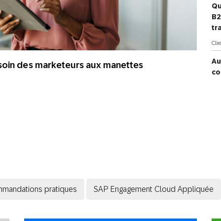
Qu
Web
Digital Ads
B2
tr
Messagerie
Cli
le
Publipostage
conversationnelle
Au
soin des marketeurs aux manettes
co
fa
l’
cu
Cli
Qu
l’
tr
te
po
mandations pratiques
SAP Engagement Cloud Appliquée
Gén
Le