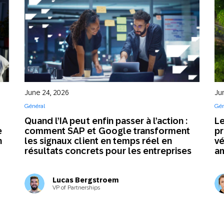
Op
s’
œu
Gén
June 24, 2026
Ju
Général
Gén
Quand l’IA peut enfin passer à l’action :
Le
e
comment SAP et Google transforment
pr
n
les signaux client en temps réel en
vé
résultats concrets pour les entreprises
am
Lucas Bergstroem
VP of Partnerships