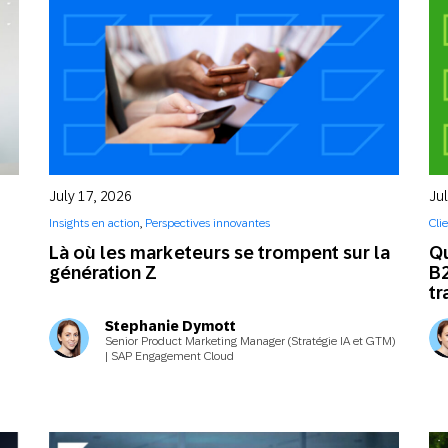
le
vé
am
éc
Gén
Le
qu
July 17, 2026
Ju
Gén
Insights en action
,
Perspectives innovantes
Cli
En
Là où les marketeurs se trompent sur la
Qu
l’
génération Z
B
pr
tr
Gui
Stephanie Dymott
Senior Product Marketing Manager (Stratégie IA et GTM)
Le
| SAP Engagement Cloud
év
fi
Ins