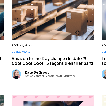
April 23, 2026
Apr
Guides
,
How to
Gén
t
Amazon Prime Day change de date ?!
To
Cool Cool Cool : 5 façons d’en tirer parti
so
Kate DeGroot
Senior Manager Global Growth Marketing