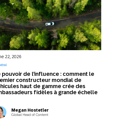
timisation mobile : de quoi
agit-il et comment la mettre en
vre ?
éral
,
How to
ne 22, 2026
éral
 pouvoir de l’influence : comment le
emier constructeur mondial de
hicules haut de gamme crée des
bassadeurs fidèles à grande échelle
Megan Hostetler
Global Head of Content