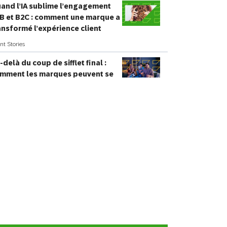
and l’IA sublime l’engagement
SMS
Mobile Wallet
B et B2C : comment une marque a
ansformé l’expérience client
Centre
ent Stories
En magasin
d’appel
-delà du coup de sifflet final :
mment les marques peuvent se
ire des fans fidèles pour la vie à
occasion des grands temps forts
lturels mondiaux
ent Stories
,
SAP Engagement Cloud Applied
and l’IA peut enfin passer à
action : comment SAP et Google
ansforment les signaux client en
mps réel en résultats concrets
ur les entreprises
éral
 pouvoir de l’influence : comment