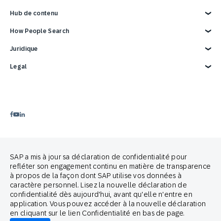
Support
Devenir partenaire
Aperçu
Hub de contenu
Événements
Ressources de développement
Rapports et eBooks
Carrières
Intégrations SAP
Blog
SAP Engagement Cloud Festival
How People Search
Contactez-nous
Intégrations Google
Webinaires et Vidéos
Email Marketing
Démo de 3 minutes
Intégrations publicitaires
Product Release
Cross-Channel Marketing
Juridique
Customer Lifecycle Management
Mentions légales
Legal
Confidentialité
Privacy Statement – Careers
Copyright
Terms of Use
Trademark
Déclaration relative aux cookies
Avis juridique
Préférences cookies
Politique Anti-Spam
Guide de marque
Proud partners of
SAP a mis à jour sa déclaration de confidentialité pour
refléter son engagement continu en matière de transparence
à propos de la façon dont SAP utilise vos données à
caractère personnel. Lisez la nouvelle déclaration de
confidentialité dès aujourd'hui, avant qu'elle n'entre en
application. Vous pouvez accéder à la nouvelle déclaration
en cliquant sur le lien Confidentialité en bas de page.
© 2026 SAP Engagement Cloud. All rights reserved.