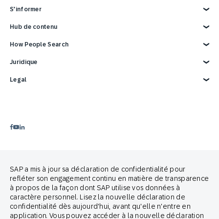
Gestion du cycle de vie client
En magasin
Médias et communication
SAP Engagement Cloud + SAP
Écosystème Partner Connect
S’informer
Centre d’appel
Services
Répertoire partenaires
Support
Devenir partenaire
Aperçu
Hub de contenu
Événements
Ressources de développement
Rapports et eBooks
Carrières
Intégrations SAP
Blog
SAP Engagement Cloud Festival
How People Search
Contactez-nous
Intégrations Google
Webinaires et Vidéos
Email Marketing
Démo de 3 minutes
Intégrations publicitaires
Product Release
Cross-Channel Marketing
Juridique
Customer Lifecycle Management
Mentions légales
Legal
Confidentialité
Privacy Statement – Careers
Copyright
Terms of Use
Trademark
Déclaration relative aux cookies
Avis juridique
Préférences cookies
Politique Anti-Spam
Guide de marque
Proud partners of
SAP a mis à jour sa déclaration de confidentialité pour
refléter son engagement continu en matière de transparence
à propos de la façon dont SAP utilise vos données à
caractère personnel. Lisez la nouvelle déclaration de
confidentialité dès aujourd'hui, avant qu'elle n'entre en
application. Vous pouvez accéder à la nouvelle déclaration