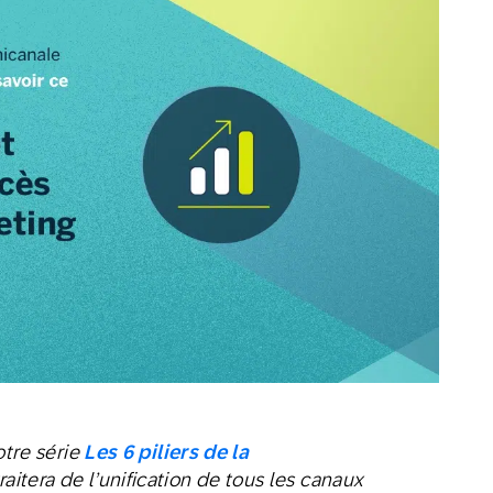
Web
Digital Ads
Messagerie
le
Publipostage
conversationnelle
otre série
Les 6 piliers de la
raitera de l’unification de tous les canaux