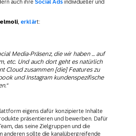
dern auch ihre
Social Ads
individueller und
Jelmoli
,
erklär
t:
cial Media-Präsenz, die wir haben … auf
m, etc. Und auch dort geht es natürlich
t Cloud zusammen [die] Features zu
ebook und Instagram kundenspezifische
n.“
lattform eigens dafür konzipierte Inhalte
Produkte präsentieren und bewerben. Dafür
 Team, das seine Zielgruppen und die
um anderen sollte die kanalübergreifende