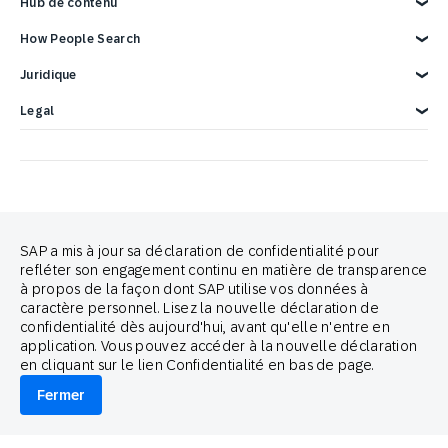
Aperçu
Hub de contenu
Rapports et eBooks
Carrières
Intégrations SAP
Contactez-nous
Intégrations Google
Blog
SAP Engagement Cloud Festival
How People Search
Webinaires et Vidéos
Email Marketing
Démo de 3 minutes
Intégrations publicitaires
Product Release
Cross-Channel Marketing
Juridique
Customer Lifecycle Management
Mentions légales
Legal
Confidentialité
Privacy Statement – Careers
Copyright
Terms of Use
Trademark
Déclaration relative aux cookies
Avis juridique
Préférences cookies
Politique Anti-Spam
Guide de marque
SAP a mis à jour sa déclaration de confidentialité pour
refléter son engagement continu en matière de transparence
à propos de la façon dont SAP utilise vos données à
caractère personnel. Lisez la nouvelle déclaration de
confidentialité dès aujourd'hui, avant qu'elle n'entre en
Proud partners of
application. Vous pouvez accéder à la nouvelle déclaration
en cliquant sur le lien Confidentialité en bas de page.
Fermer