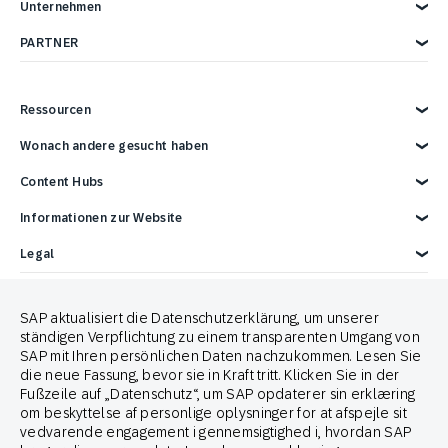
E-Commerce
Unternehmen
Verbrauchsgüter
Technologieintegrationen
Conversational Messaging
Cross-Channel Marketing
Direktmarketing
Reise- und Tourismusbranche
Warum SAP Engagement Cloud
PARTNER
Sport und Unterhaltung
Über SAP Engagement Cloud
Customer Lifecycle Marketing
In Store
Contact Center
Medien und Kommunikation
SAP Engagement Cloud und SAP
Partner Connect Ecosystem
Services
Partner finden
Ressourcen
Support
Partner*in werden
Events
Entwickler-Ressourcen
Überblick
Wonach andere gesucht haben
Berichte und E-Books
Karriere
Werbeintegrationen
News
SAP-Integrationen
Blog
Handelsmarketing-Lösung
Content Hubs
Webinare
E-Commerce-Marketingplattform
Kontaktieren Sie uns
Google-Integrationen
3 Min Demo
Omnichannel-Marketinglösung
Engage with SAP ONLINE
Informationen zur Website
Customer Lifecycle Management
Omnichannel Marketing
Impressum
Legal
Datenschutz
Terms of Use
Copyright
Cookie-Erklärung
Trademark
SAP aktualisiert die Datenschutzerklärung, um unserer
Cookie-Einstellungen
Anti Spam Policy
ständigen Verpflichtung zu einem transparenten Umgang von
SAP mit Ihren persönlichen Daten nachzukommen. Lesen Sie
Brand Guide
die neue Fassung, bevor sie in Kraft tritt. Klicken Sie in der
Fußzeile auf „Datenschutz“, um SAP opdaterer sin erklæring
om beskyttelse af personlige oplysninger for at afspejle sit
vedvarende engagement i gennemsigtighed i, hvordan SAP