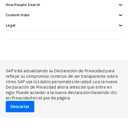
Descripción general
How People Search
Informes y libros electrónicos
Carreras
Integraciones SAP
Contáctenos
Integraciones de Google
Blog
Cross-Channel Marketing
Content Hubs
Webinarios y videos
Customer Lifecycle Management
Demostración de 3 minutos
Integraciones publicitarias
SAP Engagement Cloud Festival
Legal
Product Release
Legal Notice
Privacidad
Terms of Use
Declaración sobre cookies
Preferencias de cookies
Política Anti-spam
Contáctenos
Brand Guide
SAP está actualizando su Declaración de Privacidad para
reflejar su compromiso continuo de ser transparente sobre
Copyright
Trademark
cómo SAP usa los datos personales de usted. Lea la nueva
Declaración de Privacidad ahora antes de que entre en
Aviso legal
Proud partners of
vigor. Puede acceder a la nueva declaración haciendo clic
en Privacidad en el pie de página.
Descartar
© 2026 SAP Engagement Cloud. All rights reserved.