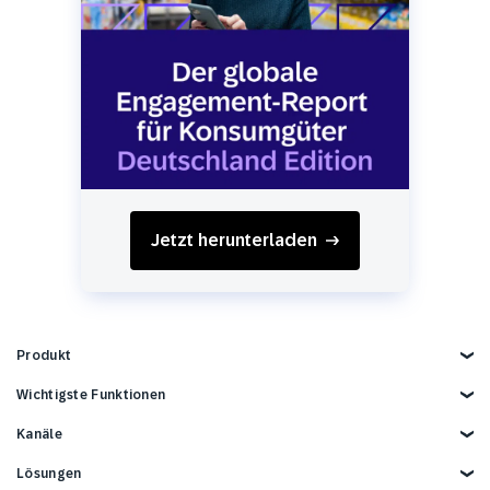
Jetzt herunterladen
Produkt
Produkt kennenlernen
Wichtigste Funktionen
Kund*innendaten
Kanäle
AI-Marketing
Personalisierung
E-Mail
Lösungen
Marketing-Automation
Web