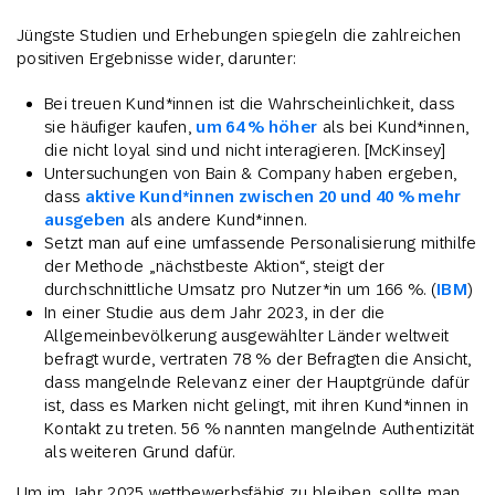
Jüngste Studien und Erhebungen spiegeln die zahlreichen
positiven Ergebnisse wider, darunter:
Bei treuen Kund*innen ist die Wahrscheinlichkeit, dass
sie häufiger kaufen,
um 64 % höher
als bei Kund*innen,
die nicht loyal sind und nicht interagieren. [McKinsey]
Untersuchungen von Bain & Company haben ergeben,
dass
aktive Kund*innen zwischen 20 und 40 % mehr
ausgeben
als andere Kund*innen.
Setzt man auf eine umfassende Personalisierung mithilfe
der Methode „nächstbeste Aktion“, steigt der
durchschnittliche Umsatz pro Nutzer*in um 166 %. (
IBM
)
In einer Studie aus dem Jahr 2023, in der die
Allgemeinbevölkerung ausgewählter Länder weltweit
befragt wurde, vertraten 78 % der Befragten die Ansicht,
dass mangelnde Relevanz einer der Hauptgründe dafür
ist, dass es Marken nicht gelingt, mit ihren Kund*innen in
Kontakt zu treten. 56 % nannten mangelnde Authentizität
als weiteren Grund dafür.
Um im Jahr 2025 wettbewerbsfähig zu bleiben, sollte man