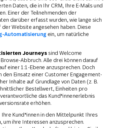
rten Daten, die in Ihr CRM, Ihre E-Mails und
ßen. Einer der Teilnehmenden der
ten darüber erfasst wurden, wie lange sich
uf der Website angesehen haben. Diese
g-Automatisierung
ein, um natürliche
isierten Journeys
sind Welcome
Browse-Abbruch. Alle drei können darauf
auf einer 1:1-Ebene anzusprechen. Doch
rch den Einsatz einer Customer Engagement-
er Inhalte auf Grundlage von Daten (z. B.
nittlicher Bestellwert, Einheiten pro
gverantwortliche das Kund*innenerlebnis
nversionsrate erhöhen.
e Ihre Kund*innen in den Mittelpunkt Ihres
n, um ihre Interessen anzusprechen.