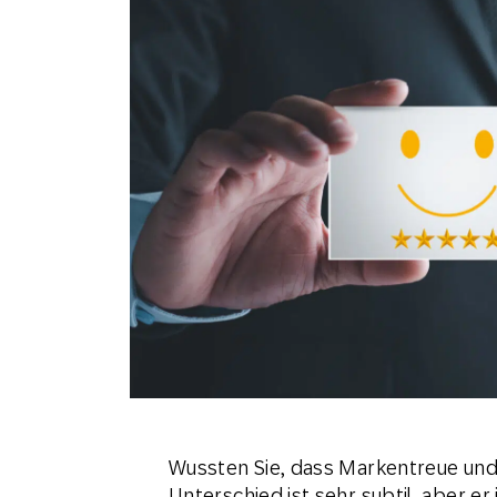
Feiertags
E-Mai
Mobi
Wussten Sie, dass Markentreue und
Unterschied ist sehr subtil, aber er 