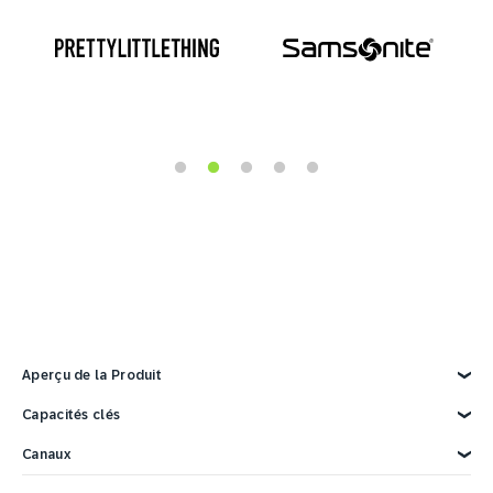
Aperçu de la Produit
Explorez la Produit
Capacités clés
Données clients
Canaux
Marketing IA