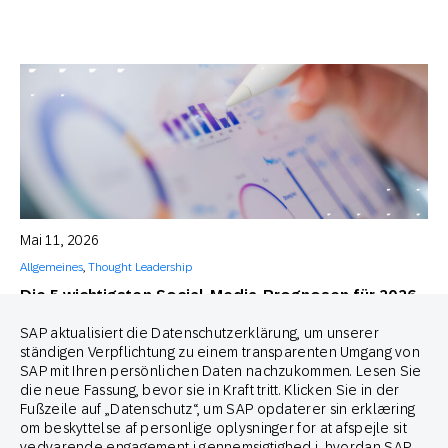
Mai 11, 2026
Allgemeines
,
Thought Leadership
Die 5 wichtigsten Social-Media-Prognosen für 2026
Mikkel Tophoj
SAP aktualisiert die Datenschutzerklärung, um unserer
Services Consultant
ständigen Verpflichtung zu einem transparenten Umgang von
SAP mit Ihren persönlichen Daten nachzukommen. Lesen Sie
die neue Fassung, bevor sie in Kraft tritt. Klicken Sie in der
Fußzeile auf „Datenschutz“, um SAP opdaterer sin erklæring
om beskyttelse af personlige oplysninger for at afspejle sit
vedvarende engagement i gennemsigtighed i, hvordan SAP