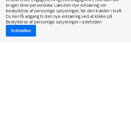
bruger dine persondata. Læs den nye erklæring om
beskyttelse af personlige oplysninger, før den træder i kraft.
Du kan få adgang til den nye erklæring ved at klikke på
Beskyttelse af personlige oplysninger i sidefoden
Schließen
Mai 7, 2026
Praktische Erkenntnisse
Was uns 14.800 Personen über ihr Markenerlebnis im
Jahr 2026 verraten haben
Megan Hostetler
Global Head of Content