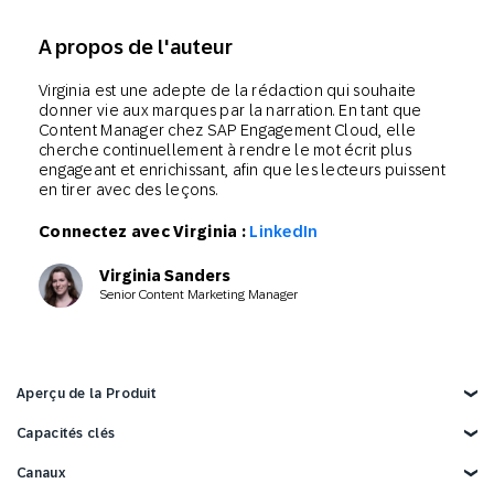
A propos de l'auteur
Virginia est une adepte de la rédaction qui souhaite
donner vie aux marques par la narration. En tant que
Content Manager chez SAP Engagement Cloud, elle
cherche continuellement à rendre le mot écrit plus
engageant et enrichissant, afin que les lecteurs puissent
en tirer avec des leçons.
Connectez avec Virginia :
LinkedIn
Virginia Sanders
Senior Content Marketing Manager
Aperçu de la Produit
Explorez la Produit
Capacités clés
Données clients
Canaux
Marketing IA