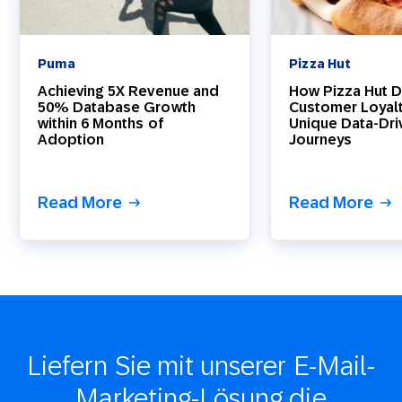
Puma
Pizza Hut
Achieving 5X Revenue and
How Pizza Hut D
50% Database Growth
Customer Loyal
within 6 Months of
Unique Data-Dri
Adoption
Journeys
Read More
Read More
Liefern Sie mit unserer E-Mail-
Marketing-Lösung die