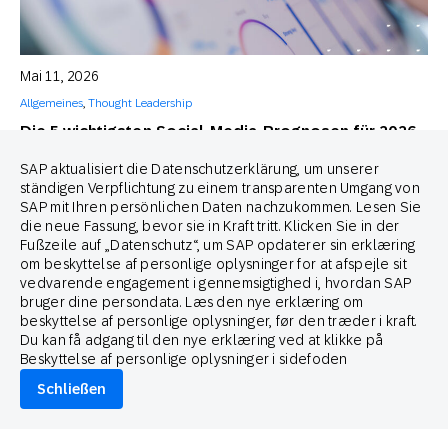
Mai 11, 2026
Allgemeines
,
Thought Leadership
Die 5 wichtigsten Social-Media-Prognosen für 2026
Mikkel Tophoj
SAP aktualisiert die Datenschutzerklärung, um unserer
Services Consultant
ständigen Verpflichtung zu einem transparenten Umgang von
SAP mit Ihren persönlichen Daten nachzukommen. Lesen Sie
die neue Fassung, bevor sie in Kraft tritt. Klicken Sie in der
Fußzeile auf „Datenschutz“, um SAP opdaterer sin erklæring
om beskyttelse af personlige oplysninger for at afspejle sit
vedvarende engagement i gennemsigtighed i, hvordan SAP
bruger dine persondata. Læs den nye erklæring om
beskyttelse af personlige oplysninger, før den træder i kraft.
Du kan få adgang til den nye erklæring ved at klikke på
Beskyttelse af personlige oplysninger i sidefoden
Schließen
Mai 7, 2026