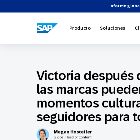
Informe globa
SAP ENGAGEMENT CLOUD
Producto
Soluciones
Cl
Victoria después d
Marketing
Comercio 
Acerca d
Directori
Descripci
las marcas puede
Automatiz
Viajes y h
Carreras
Integracio
Webinari
momentos cultura
Estrategia
seguidores para t
Socios Te
Megan Hostetler
Global Head of Content