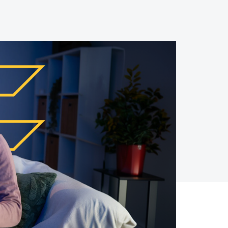
SMS
Móvil
Centro de
En tienda física
Contacto