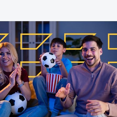
Web
Digital Ads
Mensajería
e Wallet
Correo directo
conversacional