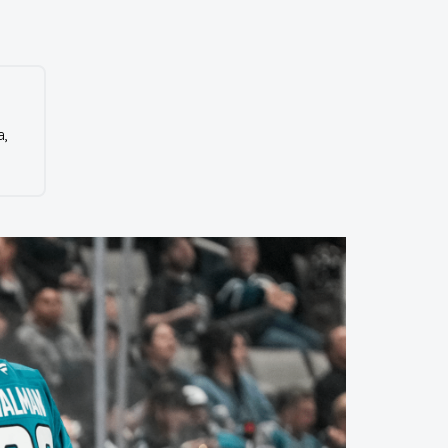
SMS
Móvil
Centro de
En tienda física
Contacto
a,