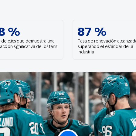
Web
Digital Ads
Mensajería
8 %
87 %
e Wallet
Correo directo
conversacional
 de clics que demuestra una
Tasa de renovación alcanzad
racción significativa de los fans
superando el estándar de la
industria