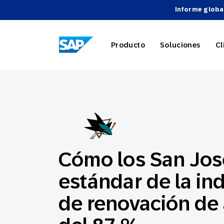
Informe globa
SAP ENGAGEMENT CLOUD
Producto
Soluciones
Cl
Marketing
Comercio 
Acerca d
Directori
Descripci
Automatiz
Viajes y h
Carreras
Integracio
Webinari
Cómo los San Jos
estándar de la in
Estrategia
de renovación de
Socios Te