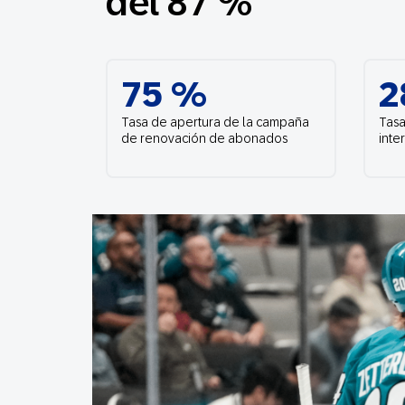
del 87 %
Email
75 %
2
Mobil
Tasa de apertura de la campaña
Tasa
de renovación de abonados
inte