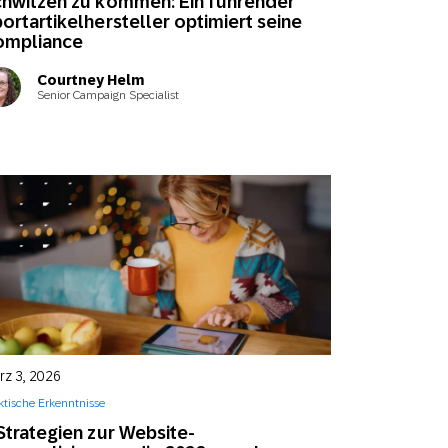
hwitzen zu kommen: Ein führender
ortartikelhersteller optimiert seine
ompliance
Courtney Helm
Senior Campaign Specialist
rz 3, 2026
ktische Erkenntnisse
Strategien zur Website-