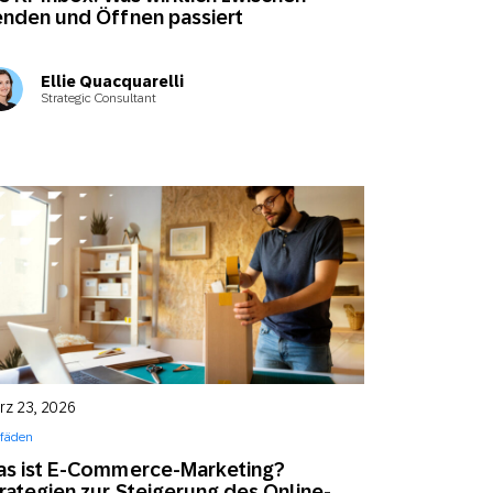
nden und Öffnen passiert
Ellie Quacquarelli
Strategic Consultant
rz 23, 2026
tfäden
as ist E-Commerce-Marketing?
rategien zur Steigerung des Online-