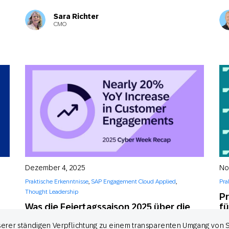
Sara Richter
CMO
Dezember 4, 2025
No
Praktische Erkenntnisse
,
SAP Engagement Cloud Applied
,
Pra
Thought Leadership
Pr
Was die Feiertagssaison 2025 über die
f
Zukunft des Engagements verrät
Ku
nserer ständigen Verpflichtung zu einem transparenten Umgang von 
A