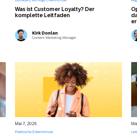
Leitfäden
,
Wichtige Erkenntnisse
All
-Marketing
Marketing Masters
l
Web
Digital Ads
Was ist Customer Loyalty? Der
Op
komplette Leitfaden
da
er
Conversational
le App
Directmarketing
Messaging
Kirk Donlan
Content Marketing Manager
Mai 7, 2026
Ma
Praktische Erkenntnisse
Lei