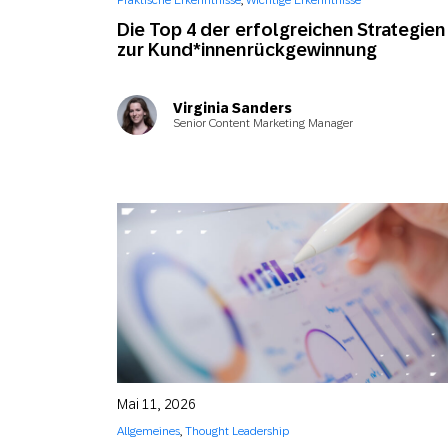
Praktische Erkenntnisse
,
Wichtige Erkenntnisse
Feiertags
E-Mai
Die Top 4 der erfolgreichen Strategien
zur Kund*innenrückgewinnung
Mobi
Virginia Sanders
Senior Content Marketing Manager
Mai 11, 2026
Allgemeines
,
Thought Leadership