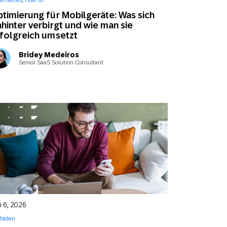
gemeines
,
How to
SMS
Mobile Wallet
timierung für Mobilgeräte: Was sich
hinter verbirgt und wie man sie
folgreich umsetzt
Contact
In-Store
Center
Bridey Medeiros
Senior SaaS Solution Consultant
i 6, 2026
tfäden