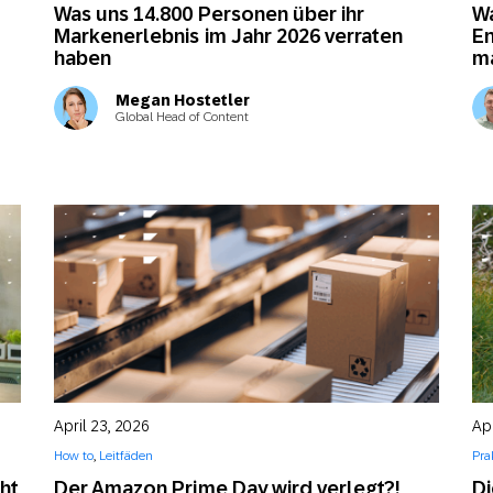
Was uns 14.800 Personen über ihr
Wa
Markenerlebnis im Jahr 2026 verraten
En
haben
ma
Megan Hostetler
Global Head of Content
April 23, 2026
Apr
How to
,
Leitfäden
Pra
cht
Der Amazon Prime Day wird verlegt?!
Di