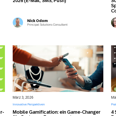
2026 (E-Mail, SMS, Push)
Sc
Sp
C
Nick Odom
Principal Solutions Consultant
März 3, 2026
Mä
Innovative Perspektiven
Pra
r-
Mobile Gamification: ein Game-Changer
4 