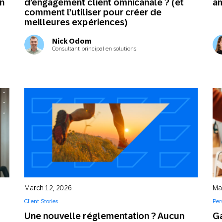
en
d’engagement client omnicanale ? (et
am
comment l’utiliser pour créer de
meilleures expériences)
Nick Odom
Consultant principal en solutions
March 12, 2026
Ma
Client Stories
Per
Une nouvelle réglementation ? Aucun
Ga