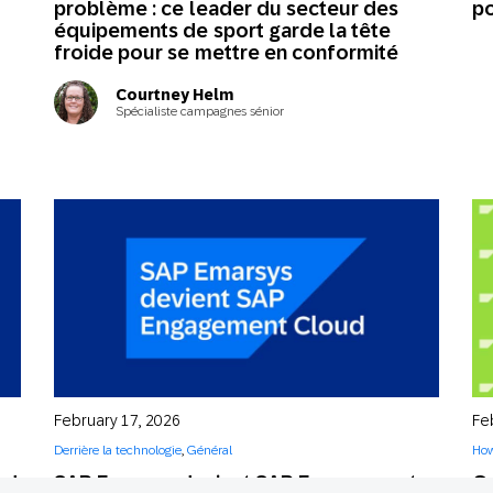
problème : ce leader du secteur des
po
équipements de sport garde la tête
froide pour se mettre en conformité
Courtney Helm
Spécialiste campagnes sénior
February 17, 2026
Fe
Derrière la technologie
,
Général
How
ud
SAP Emarsys devient SAP Engagement
C