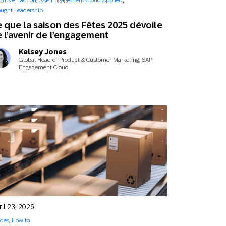
ights en action
,
SAP Engagement Cloud Applied
,
ught Leadership
SMS
Mobile Wallet
 que la saison des Fêtes 2025 dévoile
 l’avenir de l’engagement
Centre
En magasin
d’appel
Kelsey Jones
Global Head of Product & Customer Marketing, SAP
Engagement Cloud
il 23, 2026
des
,
How to