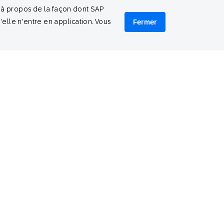
automatisation des emails : votre guide
e à propos de la façon dont SAP
ape par étape
'elle n'entre en application. Vous
Fermer
Ellie Quacquarelli
Strategic Consultant
cember 16, 2025
rière la technologie
25 dans le rétroviseur : l’année des
novations optimisées par l’IA pour SAP