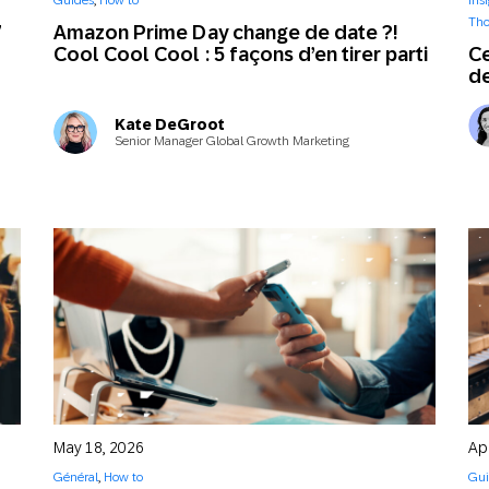
Guides
,
How to
Ins
Web
Digital Ads
Tho
7
Amazon Prime Day change de date ?!
Cool Cool Cool : 5 façons d’en tirer parti
Ce
de
Messagerie
le
Publipostage
conversationnelle
Kate DeGroot
Senior Manager Global Growth Marketing
May 18, 2026
Apr
Général
,
How to
Gui