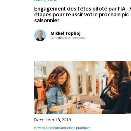
Guides
,
How to
Email
Engagement des fêtes piloté par l’IA : 
étapes pour réussir votre prochain pic
saisonnier
Mobi
Mikkel Tophoj
Consultant en services
December 18, 2019
How to
,
Recommandations pratiques