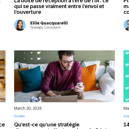
x
La boîte de réception à l’ère de l’IA : ce
Pl
qui se passe vraiment entre l’envoi et
ma
l’ouverture
co
Ellie Quacquarelli
Strategic Consultant
March 20, 2026
Ma
Guides
Ins
ce
Qu’est-ce qu’une stratégie
14