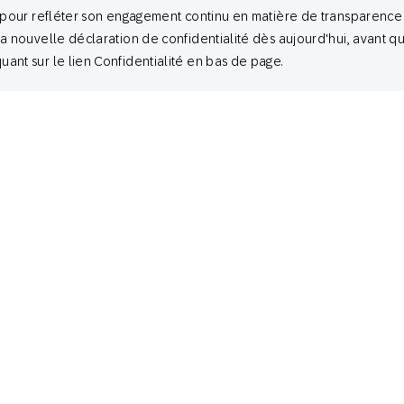
Cloud : une nouvelle ère d’engagement
l’
té pour refléter son engagement continu en matière de transparenc
ét
la nouvelle déclaration de confidentialité dès aujourd'hui, avant qu
ant sur le lien Confidentialité en bas de page.
Sara Richter
CMO
January 16, 2026
De
Insights en action
Der
La maturité du marketing en 2026 : les
20
quatre dimensions que chaque marque
in