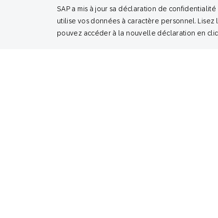
du T1 2026
SAP a mis à jour sa déclaration de confidentiali
utilise vos données à caractère personnel. Lisez 
Kelsey Jones
pouvez accéder à la nouvelle déclaration en cliqu
Global Head of Product & Customer Marketing, SAP
Engagement Cloud
January 26, 2026
Insights en action
4 stratégies de personnalisation des
sites web qui apportent des résultats