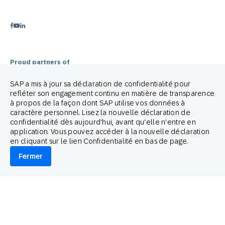
Déclaration relative aux cookies
Avis juridique
Préférences cookies
Politique Anti-Spam
Guide de marque
Proud partners of
SAP a mis à jour sa déclaration de confidentialité pour
refléter son engagement continu en matière de transparence
à propos de la façon dont SAP utilise vos données à
caractère personnel. Lisez la nouvelle déclaration de
confidentialité dès aujourd'hui, avant qu'elle n'entre en
© 2026 SAP Engagement Cloud. All rights reserved.
application. Vous pouvez accéder à la nouvelle déclaration
en cliquant sur le lien Confidentialité en bas de page.
Fermer