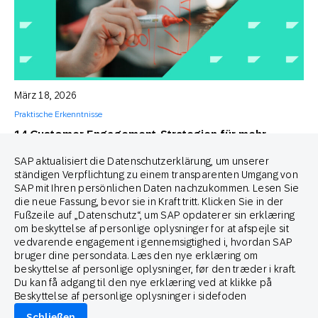
März 18, 2026
Praktische Erkenntnisse
14 Customer Engagement-Strategien für mehr
Umsatz und Kund*innenbindung
SAP aktualisiert die Datenschutzerklärung, um unserer
Ellie Quacquarelli
ständigen Verpflichtung zu einem transparenten Umgang von
Strategic Consultant
SAP mit Ihren persönlichen Daten nachzukommen. Lesen Sie
die neue Fassung, bevor sie in Kraft tritt. Klicken Sie in der
Fußzeile auf „Datenschutz“, um SAP opdaterer sin erklæring
om beskyttelse af personlige oplysninger for at afspejle sit
vedvarende engagement i gennemsigtighed i, hvordan SAP
bruger dine persondata. Læs den nye erklæring om
beskyttelse af personlige oplysninger, før den træder i kraft.
Du kan få adgang til den nye erklæring ved at klikke på
Beskyttelse af personlige oplysninger i sidefoden
Schließen