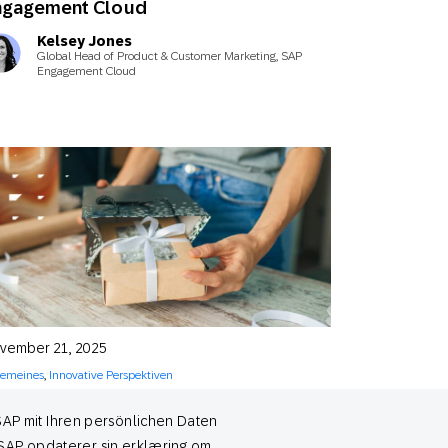
ngagement Cloud
Kelsey Jones
Global Head of Product & Customer Marketing, SAP
Engagement Cloud
vember 21, 2025
gemeines
,
Innovative Perspektiven
hr als nur Rabatte: dauerhafte
SAP mit Ihren persönlichen Daten
nd*innentreue in der Feiertagssaison
ufbauen
m SAP opdaterer sin erklæring om