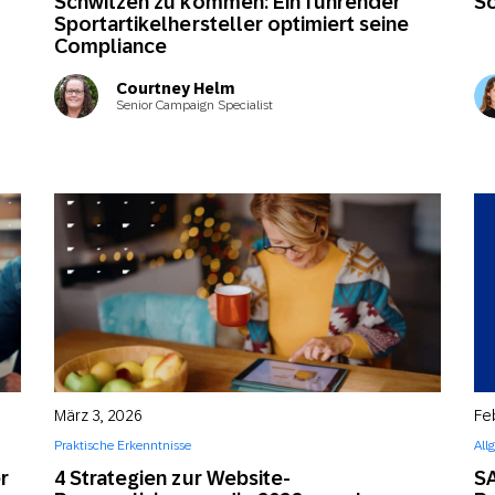
Schwitzen zu kommen: Ein führender
Sc
Sportartikelhersteller optimiert seine
Compliance
Courtney Helm
Senior Campaign Specialist
März 3, 2026
Fe
Praktische Erkenntnisse
All
r
4 Strategien zur Website-
S