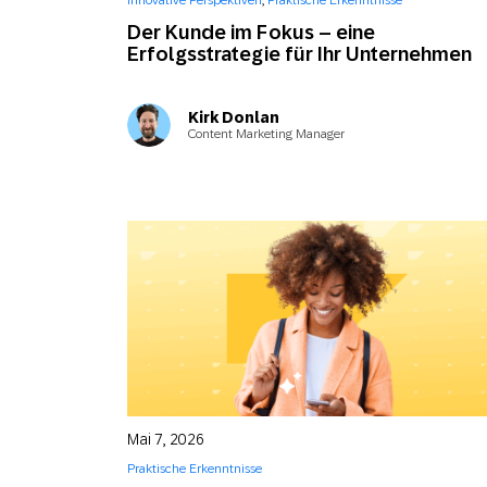
Innovative Perspektiven
,
Praktische Erkenntnisse
Feiertags
E-Mai
Der Kunde im Fokus – eine
Erfolgsstrategie für Ihr Unternehmen
Mobi
Kirk Donlan
Content Marketing Manager
Mai 7, 2026
Praktische Erkenntnisse