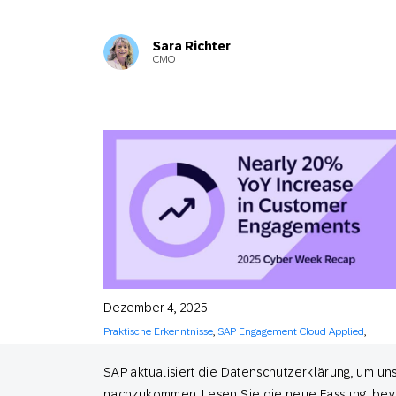
Sara Richter
CMO
Dezember 4, 2025
Praktische Erkenntnisse
,
SAP Engagement Cloud Applied
,
Thought Leadership
SAP aktualisiert die Datenschutzerklärung, um u
Was die Feiertagssaison 2025 über die
Zukunft des Engagements verrät
nachzukommen. Lesen Sie die neue Fassung, bevor s