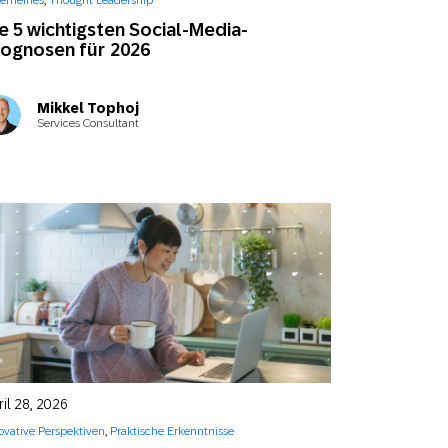
gemeines
,
Thought Leadership
SMS
Mobile Wallet
e 5 wichtigsten Social-Media-
ognosen für 2026
Contact
In-Store
Center
Mikkel Tophoj
Services Consultant
il 28, 2026
ovative Perspektiven
,
Praktische Erkenntnisse