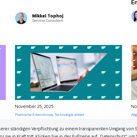
E
Mikkel Tophoj
Services Consultant
November 25, 2025
No
Praktische Erkenntnisse
,
Technologie erklärt
All
Prädiktive Analysen im Marketing: Wie
Me
nserer ständigen Verpflichtung zu einem transparenten Umgang von 
führende Marken
Ku
Kund*innenbedürfnisse antizipieren und
a
ie in Kraft tritt. Klicken Sie in der Fußzeile auf „Datenschutz“, u