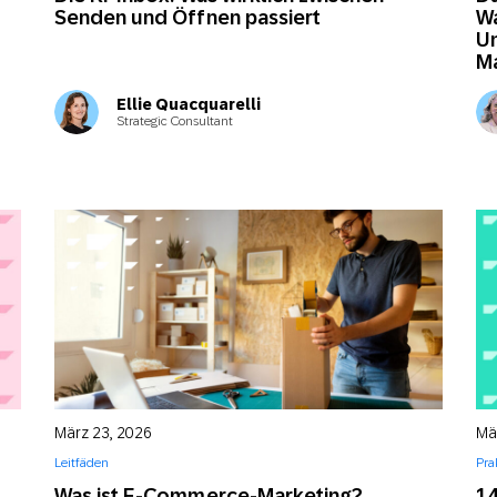
Senden und Öffnen passiert
W
Un
Ma
Ellie Quacquarelli
Strategic Consultant
März 23, 2026
Mä
Leitfäden
Pra
Was ist E-Commerce-Marketing?
14