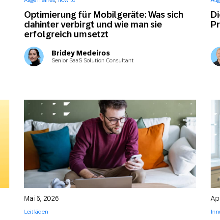
Allgemeines
,
How to
All
-Marketing
Marketing Masters
l
Web
Digital Ads
Optimierung für Mobilgeräte: Was sich
Di
dahinter verbirgt und wie man sie
Pr
erfolgreich umsetzt
Conversational
le App
Directmarketing
Messaging
Bridey Medeiros
Senior SaaS Solution Consultant
Mai 6, 2026
Apr
Leitfäden
Inn