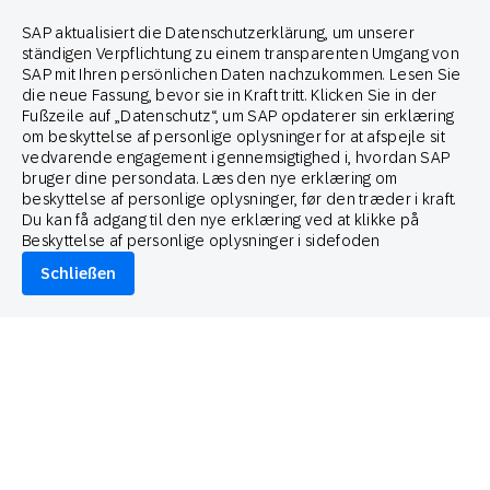
Brand Guide
SAP aktualisiert die Datenschutzerklärung, um unserer
ständigen Verpflichtung zu einem transparenten Umgang von
Partner von
SAP mit Ihren persönlichen Daten nachzukommen. Lesen Sie
die neue Fassung, bevor sie in Kraft tritt. Klicken Sie in der
Fußzeile auf „Datenschutz“, um SAP opdaterer sin erklæring
om beskyttelse af personlige oplysninger for at afspejle sit
vedvarende engagement i gennemsigtighed i, hvordan SAP
bruger dine persondata. Læs den nye erklæring om
beskyttelse af personlige oplysninger, før den træder i kraft.
© 2026 SAP Engagement Cloud. All rights reserved.
Du kan få adgang til den nye erklæring ved at klikke på
Beskyttelse af personlige oplysninger i sidefoden
Schließen