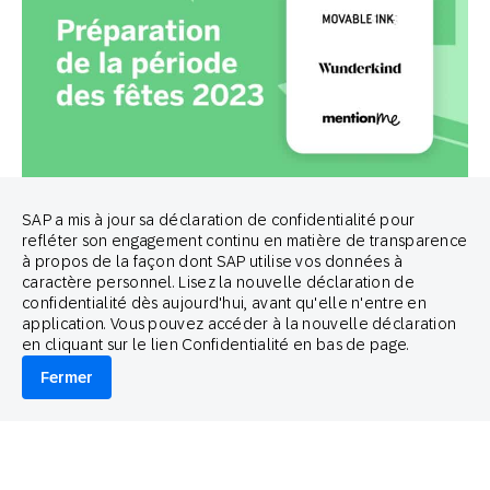
September 1, 2023
SAP a mis à jour sa déclaration de confidentialité pour
Des experts de l’engagement client
refléter son engagement continu en matière de transparence
offrent 6 conseils pour se préparer
à propos de la façon dont SAP utilise vos données à
caractère personnel. Lisez la nouvelle déclaration de
à la période des fêtes
confidentialité dès aujourd'hui, avant qu'elle n'entre en
application. Vous pouvez accéder à la nouvelle déclaration
Kirk Donlan
en cliquant sur le lien Confidentialité en bas de page.
Content Marketing Manager
Fermer