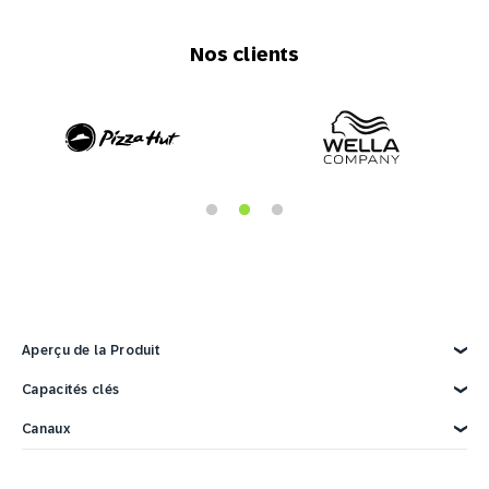
Nos clients
Aperçu de la Produit
Explorez la Produit
Capacités clés
Données clients
Canaux
Marketing IA
Personnalisation
Email
Automatisation du marketing
Web