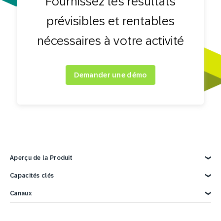
Fournissez les résultats
prévisibles et rentables
nécessaires à votre activité
Demander une démo
Aperçu de la Produit
Explorez la Produit
Capacités clés
Données clients
Canaux
Marketing IA
Personnalisation
Email
Automatisation du marketing
Web