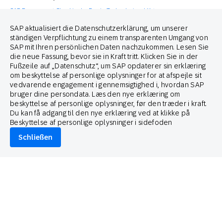
SAP Engagement Cloud in der Praxis
,
Technologie erklärt
Rückblick auf 2025: das Jahr der AI-gestützten
SAP aktualisiert die Datenschutzerklärung, um unserer
Innovationen bei SAP Engagement Cloud
ständigen Verpflichtung zu einem transparenten Umgang von
SAP mit Ihren persönlichen Daten nachzukommen. Lesen Sie
Kelsey Jones
die neue Fassung, bevor sie in Kraft tritt. Klicken Sie in der
Global Head of Product & Customer Marketing, SAP Engagement
Cloud
Fußzeile auf „Datenschutz“, um SAP opdaterer sin erklæring
om beskyttelse af personlige oplysninger for at afspejle sit
vedvarende engagement i gennemsigtighed i, hvordan SAP
bruger dine persondata. Læs den nye erklæring om
beskyttelse af personlige oplysninger, før den træder i kraft.
Du kan få adgang til den nye erklæring ved at klikke på
Beskyttelse af personlige oplysninger i sidefoden
Schließen
Dezember 4, 2025
Praktische Erkenntnisse
,
SAP Engagement Cloud Applied
,
Thought Leadership
Was die Feiertagssaison 2025 über die Zukunft des