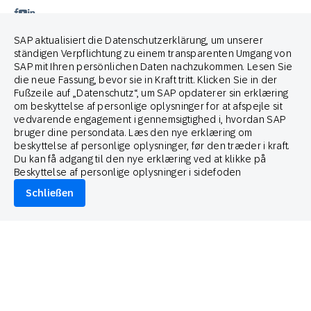
Brand Guide
SAP aktualisiert die Datenschutzerklärung, um unserer
ständigen Verpflichtung zu einem transparenten Umgang von
Partner von
SAP mit Ihren persönlichen Daten nachzukommen. Lesen Sie
die neue Fassung, bevor sie in Kraft tritt. Klicken Sie in der
Fußzeile auf „Datenschutz“, um SAP opdaterer sin erklæring
om beskyttelse af personlige oplysninger for at afspejle sit
vedvarende engagement i gennemsigtighed i, hvordan SAP
bruger dine persondata. Læs den nye erklæring om
beskyttelse af personlige oplysninger, før den træder i kraft.
© 2026 SAP Engagement Cloud. All rights reserved.
Du kan få adgang til den nye erklæring ved at klikke på
Beskyttelse af personlige oplysninger i sidefoden
Schließen