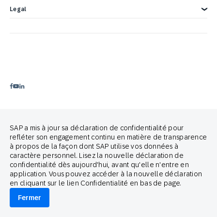
Mentions légales
Legal
Confidentialité
Privacy Statement – Careers
Copyright
Terms of Use
Trademark
Déclaration relative aux cookies
Avis juridique
Préférences cookies
Politique Anti-Spam
Guide de marque
Proud partners of
SAP a mis à jour sa déclaration de confidentialité pour
refléter son engagement continu en matière de transparence
à propos de la façon dont SAP utilise vos données à
caractère personnel. Lisez la nouvelle déclaration de
confidentialité dès aujourd'hui, avant qu'elle n'entre en
application. Vous pouvez accéder à la nouvelle déclaration
en cliquant sur le lien Confidentialité en bas de page.
© 2026 SAP Engagement Cloud. All rights reserved.
Fermer