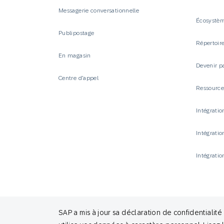
Messagerie conversationnelle
Écosystèm
Publipostage
Répertoire
En magasin
Devenir p
Centre d’appel
Ressourc
Intégrati
Intégrati
Intégratio
SAP a mis à jour sa déclaration de confidentiali
© 2026 SAP Engagement Cloud. All rights reserved.