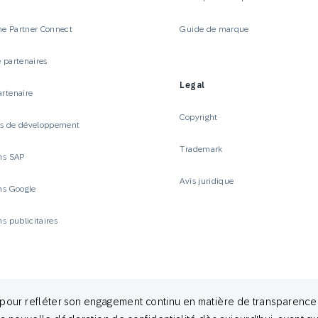
e Partner Connect
Guide de marque
 partenaires
Legal
artenaire
Copyright
es de développement
Trademark
ons SAP
Avis juridique
ons Google
ns publicitaires
té pour refléter son engagement continu en matière de transparenc