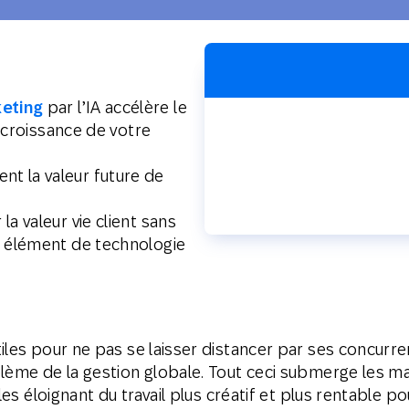
Web
Digital Ads
Messagerie
le
Publipostage
conversationnelle
keting
par l’IA accélère le
a croissance de votre
t la valeur future de
a valeur vie client sans
l élément de technologie
iles pour ne pas se laisser distancer par ses concurr
lème de la gestion globale. Tout ceci submerge les ma
les éloignant du travail plus créatif et plus rentable po