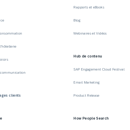
Rapports et eBooks
rce
Blog
 consommation
Webinaires et Vidéos
l’hôtellerie
Hub de contenu
oisirs
SAP Engagement Cloud Festival
t communication
Email Marketing
ges clients
Product Release
se
How People Search