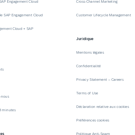
 SAP Engagement Cloud
Cross-Channel Marketing
de SAP Engagement Cloud
Customer Lifecycle Management
gement Cloud + SAP
Juridique
Mentions légales
Confidentialité
ts
Privacy Statement – Careers
Terms of Use
-nous
Déclaration relative aux cookies
3 minutes
Préférences cookies
res
Politique Anti-Spam