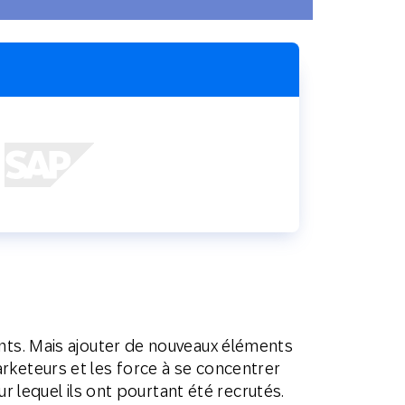
SMS
Mobile Wallet
Centre
En magasin
d’appel
ents. Mais ajouter de nouveaux éléments
rketeurs et les force à se concentrer
ur lequel ils ont pourtant été recrutés.