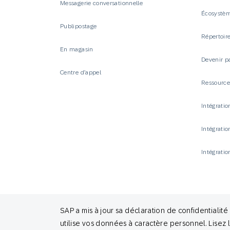
Messagerie conversationnelle
Écosystèm
Publipostage
Répertoire
En magasin
Devenir p
Centre d’appel
Ressourc
Intégrati
Intégrati
Intégratio
SAP a mis à jour sa déclaration de confidentiali
© 2026 SAP Engagement Cloud. All rights reserved.
utilise vos données à caractère personnel. Lisez 