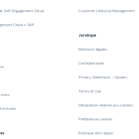
de SAP Engagement Cloud
Customer Lifecycle Management
gement Cloud + SAP
Juridique
Mentions légales
Confidentialité
ts
Privacy Statement – Careers
Terms of Use
-nous
Déclaration relative aux cookies
3 minutes
Préférences cookies
res
Politique Anti-Spam