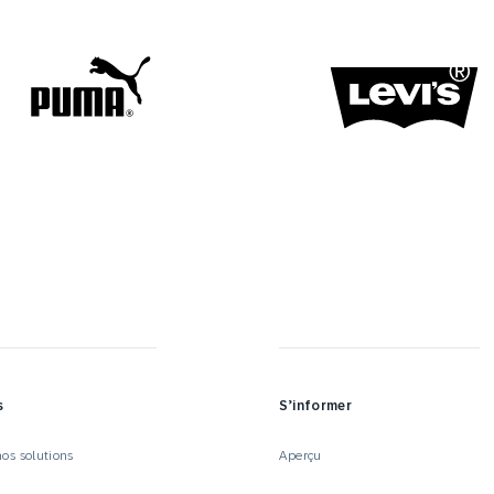
s
S’informer
os solutions
Aperçu