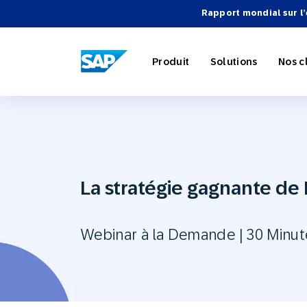
Rapport mondial sur l
SAP ENGAGEMENT CLOUD
Produit
Solutions
Nos c
Marketing
Retail
À propos
Répertoir
Aperçu
La stratégie gagnante de 
Cloud
Automatis
Voyage et 
Intégratio
Webinair
Carrières
Webinar à la Demande | 30 Minut
Stratégies
SAP Engag
Partenair