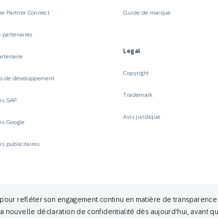
e Partner Connect
Guide de marque
 partenaires
Legal
artenaire
Copyright
es de développement
Trademark
ons SAP
Avis juridique
ons Google
ns publicitaires
té pour refléter son engagement continu en matière de transparenc
la nouvelle déclaration de confidentialité dès aujourd'hui, avant qu