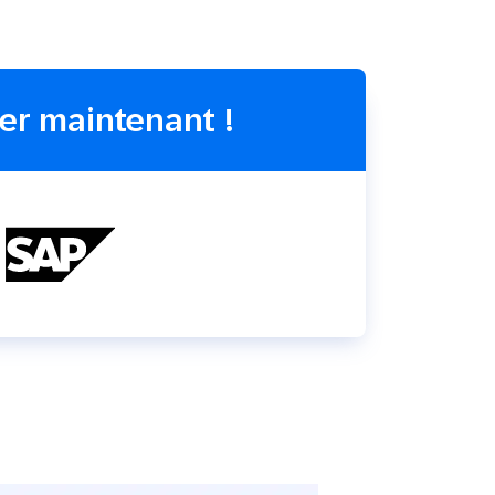
SMS
Mobile Wallet
Centre
En magasin
d’appel
er maintenant !