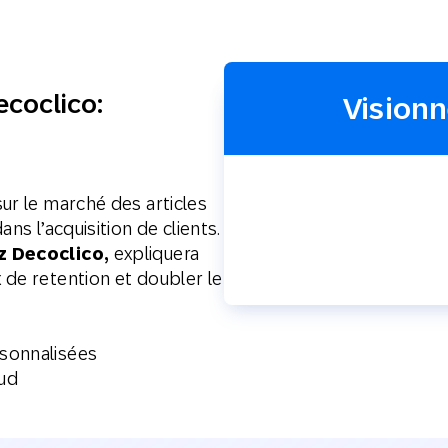
Web
Digital Ads
Messagerie
le
Publipostage
ecoclico:
conversationnelle
Visionn
ur le marché des articles
ns l’acquisition de clients.
z Decoclico,
expliquera
 de retention et doubler le
sonnalisées
oud