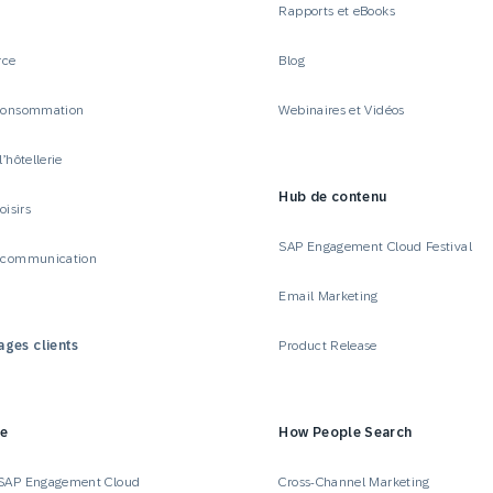
Rapports et eBooks
rce
Blog
 consommation
Webinaires et Vidéos
l’hôtellerie
Hub de contenu
oisirs
SAP Engagement Cloud Festival
t communication
Email Marketing
ges clients
Product Release
se
How People Search
 SAP Engagement Cloud
Cross-Channel Marketing