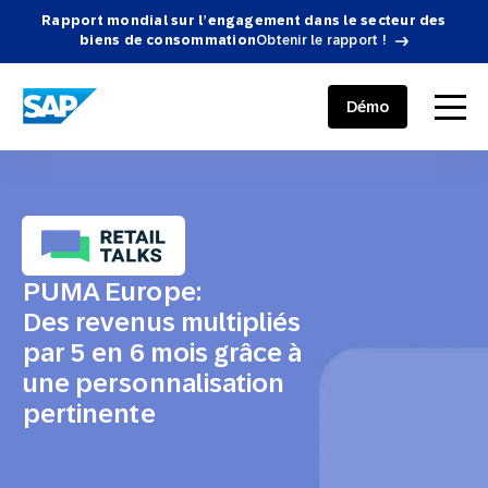
Rapport mondial sur l’engagement dans le secteur des
biens de consommation
Obtenir le rapport !
SAP ENGAGEMENT CLOUD
menu
Démo
PUMA Europe:
Des revenus multipliés
par 5 en 6 mois grâce à
une personnalisation
pertinente