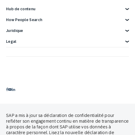
Aperçu
Hub de contenu
Rapports et eBooks
Carrières
Intégrations SAP
Contactez-nous
Intégrations Google
Blog
SAP Engagement Cloud Festival
How People Search
Webinaires et Vidéos
Email Marketing
Démo de 3 minutes
Intégrations publicitaires
Product Release
Cross-Channel Marketing
Juridique
Customer Lifecycle Management
Mentions légales
Legal
Confidentialité
Privacy Statement – Careers
Copyright
Terms of Use
Trademark
Déclaration relative aux cookies
Avis juridique
Préférences cookies
Politique Anti-Spam
Guide de marque
Proud partners of
SAP a mis à jour sa déclaration de confidentialité pour
refléter son engagement continu en matière de transparence
à propos de la façon dont SAP utilise vos données à
caractère personnel. Lisez la nouvelle déclaration de