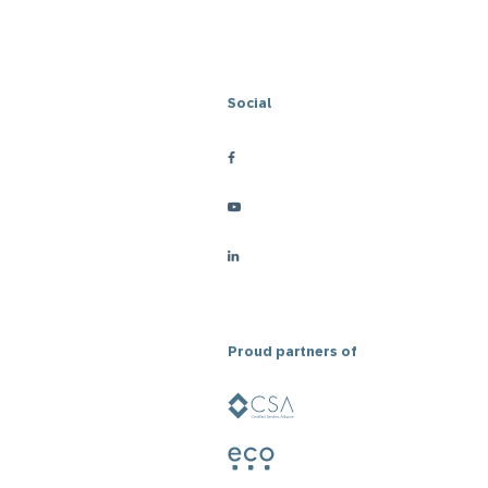
SMS
Mobile Wallet
Centre
En magasin
Social
d’appel
Proud partners of