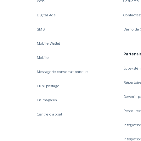
Web
Carrières
Digital Ads
Contactez
SMS
Démo de 
Mobile Wallet
Partenai
Mobile
Écosystèm
Messagerie conversationnelle
Répertoire
Publipostage
Devenir p
En magasin
Ressourc
Centre d’appel
Intégrati
Intégrati