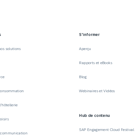
Web
Digital Ads
Messagerie
le
Publipostage
conversationnelle
s
S’informer
os solutions
Aperçu
Rapports et eBooks
rce
Blog
 consommation
Webinaires et Vidéos
l’hôtellerie
Hub de contenu
oisirs
SAP Engagement Cloud Festival
t communication