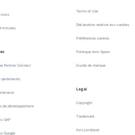
Terms of Use
-nous
Déclaration relative aux cookies
3 minutes
Préférences cookies
res
Politique Anti-Spam
e Partner Connect
Guide de marque
 partenaires
Legal
artenaire
Copyright
es de développement
Trademark
ons SAP
Avis juridique
ons Google