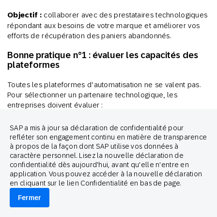
Objectif :
collaborer avec des prestataires technologiques
répondant aux besoins de votre marque et améliorer vos
efforts de récupération des paniers abandonnés.
Bonne pratique n°1 : évaluer les capacités des
plateformes
Toutes les plateformes d’automatisation ne se valent pas.
Pour sélectionner un partenaire technologique, les
entreprises doivent évaluer :
La flexibilité de l’intégration
– La plateforme se
SAP a mis à jour sa déclaration de confidentialité pour
connecte-t-elle parfaitement à vos outils d’e-
refléter son engagement continu en matière de transparence
commerce, CRM et d’analyse existants ?
à propos de la façon dont SAP utilise vos données à
caractère personnel. Lisez la nouvelle déclaration de
Les capacités de personnalisation et d’IA
– Peut-
confidentialité dès aujourd'hui, avant qu'elle n'entre en
elle segmenter les audiences et adapter les messages
application. Vous pouvez accéder à la nouvelle déclaration
sur la base des données comportementales ?
en cliquant sur le lien Confidentialité en bas de page.
L’automatisation et l’évolutivité
– Prend-elle en
charge les flux d’emails déclenchés et la segmentation
Fermer
avancée pour améliorer l’efficacité ?