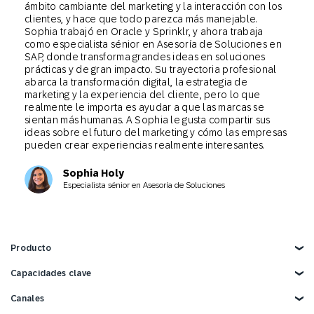
ámbito cambiante del marketing y la interacción con los
clientes, y hace que todo parezca más manejable.
Sophia trabajó en Oracle y Sprinklr, y ahora trabaja
como especialista sénior en Asesoría de Soluciones en
SAP, donde transforma grandes ideas en soluciones
prácticas y de gran impacto. Su trayectoria profesional
abarca la transformación digital, la estrategia de
marketing y la experiencia del cliente, pero lo que
realmente le importa es ayudar a que las marcas se
sientan más humanas. A Sophia le gusta compartir sus
ideas sobre el futuro del marketing y cómo las empresas
pueden crear experiencias realmente interesantes.
Sophia Holy
Especialista sénior en Asesoría de Soluciones
Producto
Explorar producto
Capacidades clave
Marketing con IA
Canales
Datos de clientes