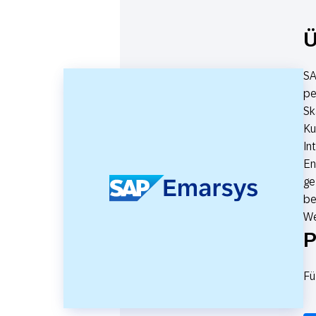
Ü
SA
pe
Sk
Ku
In
En
ge
be
We
P
Fü