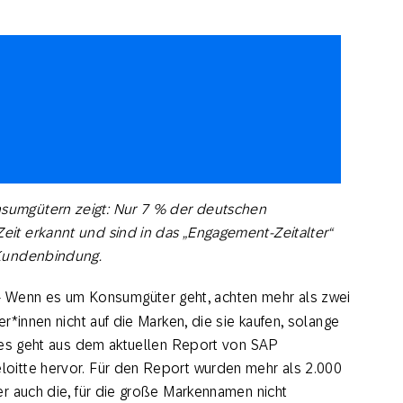
-Marketing
Marketing Masters
l
Web
Digital Ads
Conversational
le App
Directmarketing
Messaging
umgütern zeigt: Nur 7 % der deutschen
it erkannt und sind in das „Engagement-Zeitalter“
 Kundenbindung.
Wenn es um Konsumgüter geht, achten mehr als zwei
r*innen nicht auf die Marken, die sie kaufen, solange
Dies geht aus dem aktuellen Report von SAP
oitte hervor. Für den Report wurden mehr als 2.000
r auch die, für die große Markennamen nicht