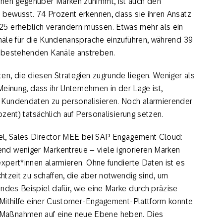
nnen gegenüber Marken zunimmt, ist auch den
, bewusst. 74 Prozent erkennen, dass sie ihren Ansatz
25 erheblich verändern müssen. Etwas mehr als ein
anäle für die Kundenansprache einzuführen, während 39
e bestehenden Kanäle anstreben.
n, die diesen Strategien zugrunde liegen. Weniger als
 Meinung, dass ihr Unternehmen in der Lage ist,
 Kundendaten zu personalisieren. Noch alarmierender
ozent) tatsächlich auf Personalisierung setzen.
hiel, Sales Director MEE bei SAP Engagement Cloud:
nd weniger Markentreue – viele ignorieren Marken
expert*innen alarmieren. Ohne fundierte Daten ist es
chtzeit zu schaffen, die aber notwendig sind, um
ndes Beispiel dafür, wie eine Marke durch präzise
. Mithilfe einer Customer-Engagement-Plattform konnte
Maßnahmen auf eine neue Ebene heben. Dies