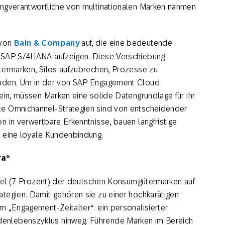
ingverantwortliche von multinationalen Marken nahmen
 von
Bain & Company
auf, die eine bedeutende
d SAP S/4HANA aufzeigen. Diese Verschiebung
termarken, Silos aufzubrechen, Prozesse zu
inden. Um in der von SAP Engagement Cloud
ein, müssen Marken eine solide Datengrundlage für ihr
te Omnichannel-Strategien sind von entscheidender
 in verwertbare Erkenntnisse, bauen langfristige
r eine loyale Kundenbindung.
ra“
hntel (7 Prozent) der deutschen Konsumgütermarken auf
tegien. Damit gehören sie zu einer hochkarätigen
m „Engagement-Zeitalter“: ein personalisierter
enlebenszyklus hinweg. Führende Marken im Bereich