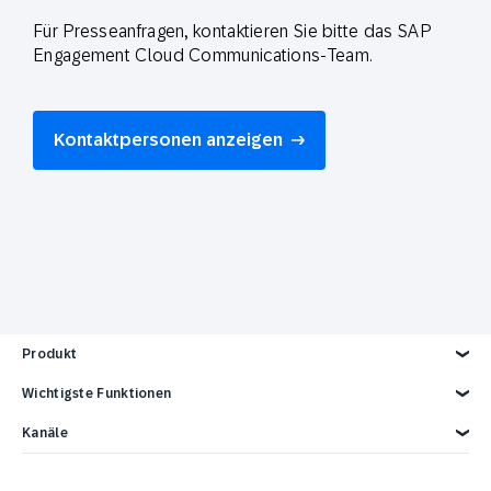
Für Presseanfragen, kontaktieren Sie bitte das SAP
Engagement Cloud Communications-Team.
Kontaktpersonen anzeigen
Produkt
Produkt kennenlernen
Wichtigste Funktionen
Kund*innendaten
Kanäle
AI-Marketing
Personalisierung
E-Mail
Marketing-Automation
Web