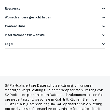
Medien und Kommunikation
SAP Engagement Cloud und SAP
Partner Connect Ecosystem
Services
Partner finden
Ressourcen
Support
Partner*in werden
Events
Entwickler-Ressourcen
Überblick
Wonach andere gesucht haben
Berichte und E-Books
Karriere
Werbeintegrationen
News
SAP-Integrationen
Blog
Handelsmarketing-Lösung
Content Hubs
Webinare
E-Commerce-Marketingplattform
Kontaktieren Sie uns
Google-Integrationen
3 Min Demo
Omnichannel-Marketinglösung
Engage with SAP ONLINE
Informationen zur Website
Customer Lifecycle Management
Omnichannel Marketing
Impressum
Legal
Datenschutz
Terms of Use
Copyright
Cookie-Erklärung
Trademark
Cookie-Einstellungen
Anti Spam Policy
Brand Guide
SAP aktualisiert die Datenschutzerklärung, um unserer
ständigen Verpflichtung zu einem transparenten Umgang von
SAP mit Ihren persönlichen Daten nachzukommen. Lesen Sie
die neue Fassung, bevor sie in Kraft tritt. Klicken Sie in der
Partner von
Fußzeile auf „Datenschutz“, um SAP opdaterer sin erklæring
om beskyttelse af personlige oplysninger for at afspejle sit