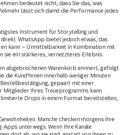
ehmen bedeutet nicht, dass Sie das, was
Vielmehr lässt sich damit die Performance jedes
htigstes Instrument für Storytelling und
d direkt. WhatsApp bietet jedoch etwas, das
eten kann – Unmittelbarkeit in Kombination mit
ie ein stärkeres, vernetzteres Erlebnis.
 einen abgebrochenen Warenkorb erinnert, gefolgt
ie die Kund*innen innerhalb weniger Minuten
 Bestellbestätigung, gepaart mit einer
r Mitglieder Ihres Treueprogramms kann
mitierte Drops in einem Format bereitstellen,
e Gewohnheiten. Manche checken morgens ihre
ing-Apps unterwegs. Wenn Ihre Kanäle
nen dort ab, wo sie sind, anstatt von ihnen zu