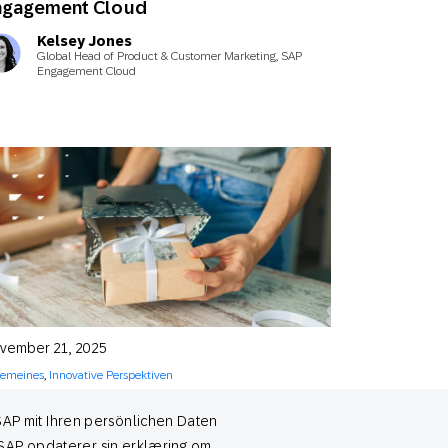
ngagement Cloud
Kelsey Jones
Global Head of Product & Customer Marketing, SAP
Engagement Cloud
vember 21, 2025
gemeines
,
Innovative Perspektiven
hr als nur Rabatte: dauerhafte
SAP mit Ihren persönlichen Daten
nd*innentreue in der Feiertagssaison
ufbauen
m SAP opdaterer sin erklæring om