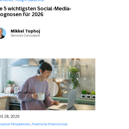
gemeines
,
Thought Leadership
SMS
Mobile Wallet
e 5 wichtigsten Social-Media-
ognosen für 2026
Contact
In-Store
Center
Mikkel Tophoj
Services Consultant
il 28, 2026
ovative Perspektiven
,
Praktische Erkenntnisse