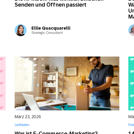
Senden und Öffnen passiert
W
Un
Ma
Ellie Quacquarelli
Strategic Consultant
März 23, 2026
Mä
Leitfäden
Pra
Was ist E-Commerce-Marketing?
14