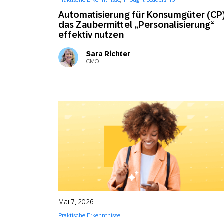
Praktische Erkenntnisse
,
Thought Leadership
Feiertags
E-Mai
Automatisierung für Konsumgüter (CP)
das Zaubermittel „Personalisierung“
effektiv nutzen
Mobi
Sara Richter
CMO
Mai 7, 2026
Praktische Erkenntnisse