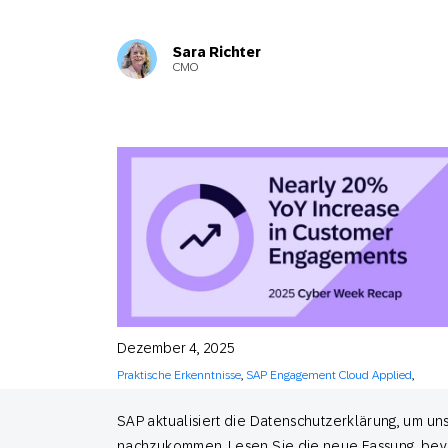
Sara Richter
CMO
Dezember 4, 2025
Praktische Erkenntnisse
,
SAP Engagement Cloud Applied
,
Thought Leadership
SAP aktualisiert die Datenschutzerklärung, um u
Was die Feiertagssaison 2025 über die
Zukunft des Engagements verrät
nachzukommen. Lesen Sie die neue Fassung, bevor s