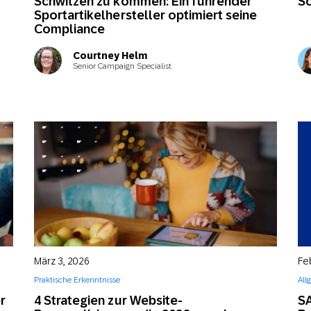
Schwitzen zu kommen: Ein führender
Sc
Sportartikelhersteller optimiert seine
Compliance
Courtney Helm
Senior Campaign Specialist
März 3, 2026
Fe
Praktische Erkenntnisse
All
r
4 Strategien zur Website-
S