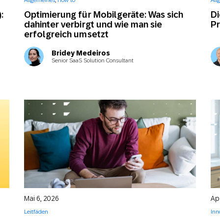
Allgemeines
,
How to
All
-Marketing
Marketing Masters
l
Web
Digital Ads
:
Optimierung für Mobilgeräte: Was sich
Di
dahinter verbirgt und wie man sie
Pr
erfolgreich umsetzt
Conversational
le App
Directmarketing
Messaging
Bridey Medeiros
Senior SaaS Solution Consultant
Mai 6, 2026
Apr
Leitfäden
Inn