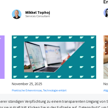
E
Mikkel Tophoj
Services Consultant
November 25, 2025
No
Praktische Erkenntnisse
,
Technologie erklärt
All
Prädiktive Analysen im Marketing: Wie
Me
nserer ständigen Verpflichtung zu einem transparenten Umgang von 
führende Marken
Ku
Kund*innenbedürfnisse antizipieren und
a
ie in Kraft tritt. Klicken Sie in der Fußzeile auf „Datenschutz“, u