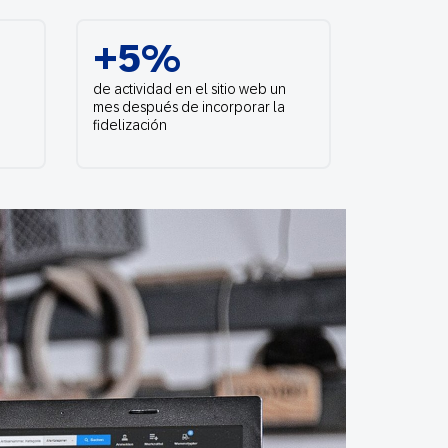
SMS
Móvil
+5%
Centro de
En tienda física
de actividad en el sitio web un
Contacto
mes después de incorporar la
fidelización