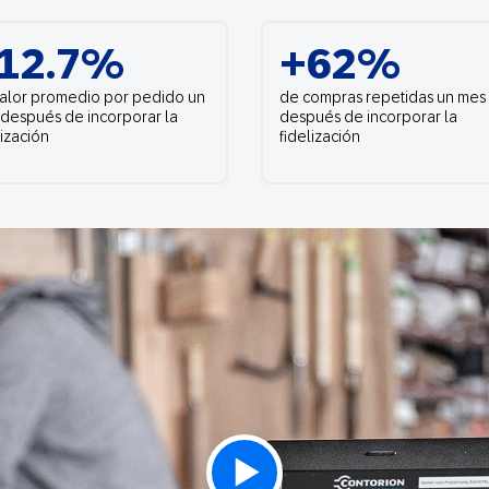
Web
Digital Ads
12.7%
+62%
Mensajería
e Wallet
alor promedio por pedido un
de compras repetidas un mes
Correo directo
conversacional
después de incorporar la
después de incorporar la
lización
fidelización