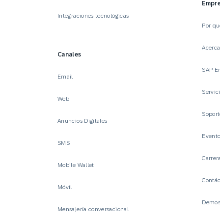
Empr
Integraciones tecnológicas
Por q
Acerc
Canales
SAP E
Email
Servic
Web
Sopor
Anuncios Digitales
Event
SMS
Carrer
Mobile Wallet
Contá
Móvil
Demost
Mensajería conversacional