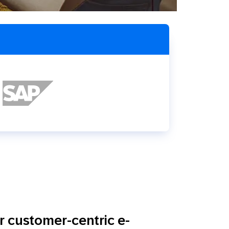
SMS
Móvil
Centro de
En tienda física
Contacto
r customer-centric e-