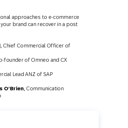
itional approaches to e-commerce
your brand can recover in a post
d
, Chief Commercial Officer of
Co-founder of Omneo and CX
rcial Lead ANZ of SAP
d
s O’Brien
, Communication
o