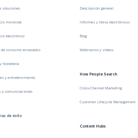
e soluciones
Descripción general
io minorista
Informes y libros electrónicos
io electrónico
Blog
s de consumo envasados
Webinarios y videos
y hostelería
How People Search
es y entretenimiento
Cross-Channel Marketing
s y comunicaciones
Customer Lifecycle Management
ias de éxito
Content Hubs