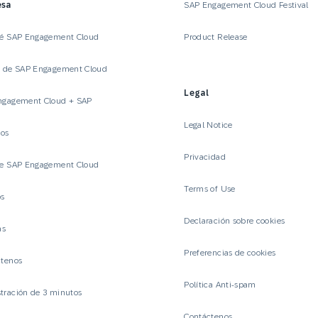
esa
SAP Engagement Cloud Festival
ué SAP Engagement Cloud
Product Release
a de SAP Engagement Cloud
Legal
ngagement Cloud + SAP
Legal Notice
ios
Privacidad
te SAP Engagement Cloud
Terms of Use
os
Declaración sobre cookies
as
Preferencias de cookies
ctenos
Política Anti-spam
ración de 3 minutos
Contáctenos