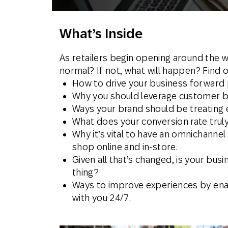
Email
What’s Inside
Mobil
As retailers begin opening around the wo
normal? If not, what will happen? Find 
How to drive your business forward p
Why you should leverage customer b
Ways your brand should be treating
What does your conversion rate trul
Why it’s vital to have an omnichann
shop online and in-store.
Given all that’s changed, is your busi
thing?
Ways to improve experiences by en
with you 24/7.