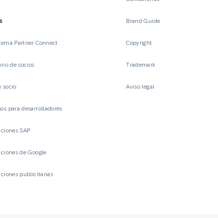
s
Brand Guide
tema Partner Connect
Copyright
orio de socios
Trademark
 socio
Aviso legal
os para desarrolladores
aciones SAP
aciones de Google
aciones publicitarias