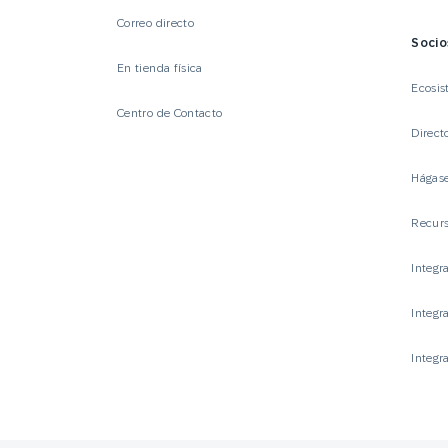
Correo directo
Socio
En tienda física
Ecosis
Centro de Contacto
Direct
Hágase
Recurs
Integr
Integr
Integr