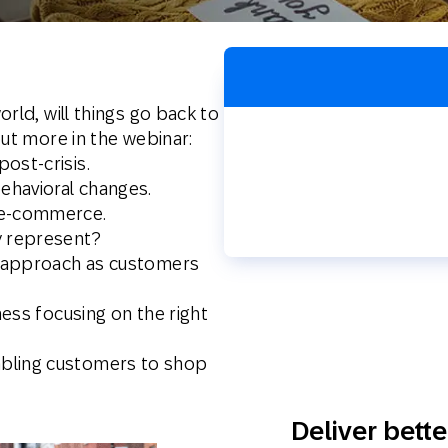
Web
Digital Ads
Mensajería
e Wallet
Correo directo
conversacional
rld, will things go back to
out more in the webinar:
ost-crisis.
ehavioral changes.
 e-commerce.
y represent?
el approach as customers
ness focusing on the right
abling customers to shop
Deliver bette