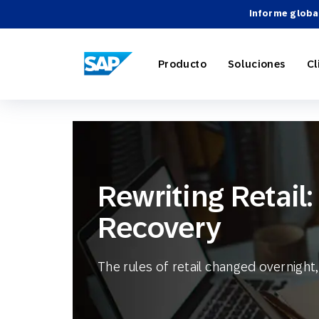
Informe globa
SAP ENGAGEMENT CLOUD
Producto
Soluciones
Cl
Marketing
Comercio 
Acerca d
Directori
Descripci
Rewriting Retail
Automatiz
Viajes y h
Carreras
Integracio
Webinari
Recovery
Estrategia
The rules of retail changed overnig
Socios Te