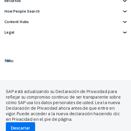
En tienda física
Medios y comunicaciones
SAP Engagement Cloud + SAP
Ecosistema Partner Connect
Recursos
Centro de Contacto
Servicios
Directorio de socios
Soporte SAP Engagement Cloud
Hágase socio
Descripción general
How People Search
Eventos
Recursos para desarrolladores
Informes y libros electrónicos
Carreras
Integraciones SAP
Blog
Cross-Channel Marketing
Content Hubs
Contáctenos
Integraciones de Google
Webinarios y videos
Customer Lifecycle Management
Demostración de 3 minutos
Integraciones publicitarias
SAP Engagement Cloud Festival
Legal
Product Release
Legal Notice
Privacidad
Terms of Use
Declaración sobre cookies
Preferencias de cookies
Política Anti-spam
Contáctenos
Brand Guide
Proud partners of
Copyright
Trademark
SAP está actualizando su Declaración de Privacidad para
Aviso legal
reflejar su compromiso continuo de ser transparente sobre
cómo SAP usa los datos personales de usted. Lea la nueva
Declaración de Privacidad ahora antes de que entre en
vigor. Puede acceder a la nueva declaración haciendo clic
en Privacidad en el pie de página.
© 2026 SAP Engagement Cloud. All rights reserved.
Descartar