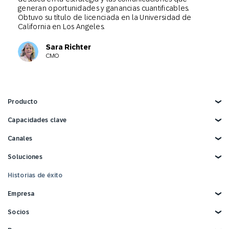
generan oportunidades y ganancias cuantificables.
Obtuvo su título de licenciada en la Universidad de
California en Los Angeles.
Sara Richter
CMO
Producto
Explorar producto
Capacidades clave
Marketing con IA
Canales
Datos de clientes
Personalización
Email
Soluciones
Automatización del marketing
Web
Solución omnicanal de marketing
Anuncios Digitales
Explore soluciones
Historias de éxito
Informes y análisis
SMS
Comercio minorista
Estrategias y tácticas
Mobile Wallet
Comercio electrónico
Empresa
Fidelización de clientes
Móvil
Bienes de consumo envasados
Integraciones tecnológicas
Mensajería conversacional
Viajes y hostelería
Por qué SAP Engagement Cloud
Socios
Correo directo
Deportes y entretenimiento
Acerca de SAP Engagement Cloud